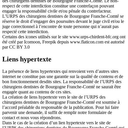
des chirurgiens dentistes de Bourgogne Franche-Comté. Le non-
respect de cette interdiction constitue une contrefaçon pouvant
engager la responsabilité civile et/ou pénale du contrefacteur.
L’URPS des chirurgiens dentistes de Bourgogne Franche-Comté se
réserve le droit d’engager des poursuites devant le juge civil et/ou le
juge correctionnel à l’encontre de toute personne qui n’aurait pas
respecté cette interdiction.
Certains des icones utilisés sur le site www.urps-chirdent-bfc.org ont
été créé par Icomoon, Freepik depuis www.flaticon.com est autorisé
par CC BY 3.0
Liens hypertexte
La présence de liens hypertextes qui renvoient vers d’autres sites
internet ne constitue pas une garantie sur la qualité de contenu et de
bon fonctionnement desdits sites. La responsabilité de l’URPS des
chirurgiens dentistes de Bourgogne Franche-Comté ne saurait être
engagée quant au contenu de ces sites.
La création de liens hypertexte vers le site de l’URPS des
chirurgiens dentistes de Bourgogne Franche-Comté est soumise à
l’accord préalable du responsable de la publication. Pour lui faire
parvenir une demande, il suffit de remplir notre formulaire de
contact et nous vous répondrons.
Dans le cas de la création d’un lien hypertexte vers le site de
l’URPS des chirurgiens dentistes de Bourgogne Franche-Comté qui